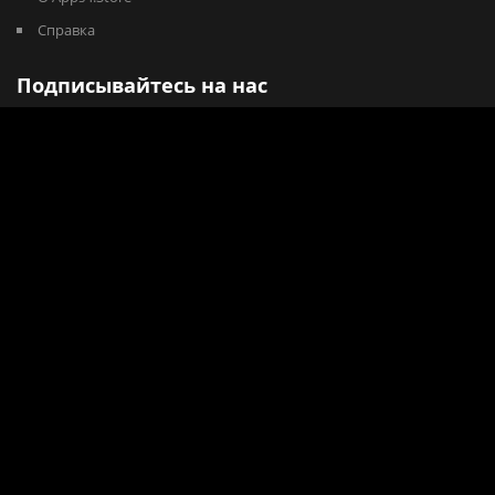
Справка
Подписывайтесь на нас
О Apps4.Store
Apps4.Store - это магазин полезных приложений и программ для
дома, бизнеса и развлечений!
Служба поддержки Apps4.Store доступна по -
feedback@apps4.store
Copyright © 2026
Apps4.Store